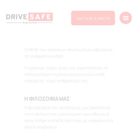
ΟΔΉΓΗΣΕ ΣΉΜΕΡΑ
Το 80% των τροχαίων ατυχημάτων οφείλεται
ΑΡΧΙΚΉ
σε ανθρώπινα λάθη.
ΑΚΑΔΗΜΊΑ
Η πρόληψη σώζει ζωές και προστατεύει το
ΑΣΦΑΛΉΣ ΟΔΉΓΗΣΗ ΓΙΑ
πολυτιμότερο περουσιακό στοιχείο κάθε
εταιρέιας: τους ανθρώπους της.
ΣΕΜΙΝΆΡΙΑ
ΝΈΑ
Η ΦΙΛΟΣΟΦΙΑ ΜΑΣ
ΕΠΙΚΟΙΝΩΝΊΑ
Η φιλοσοφία της Ακαδημίας μας βασίζεται
στην αλλαγή της κουλτούρας των οδηγών &
στην πλήρη εκπαίδευση τους με γνώμονα την
οδική ασφάλεια.