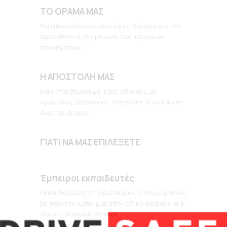
ΤΟ ΟΡΑΜΑ ΜΑΣ
Να αποτελέσουμε κινητήρια δύναμη για την
προώθηση & την μείωση των τροχαίων
ατυχημάτων.
Η ΑΠΟΣΤΟΛΗ ΜΑΣ
Να εκπαιδεύσουμε τους οδηγούς με
πρακτικές ασφαλούς οδήγησης & υεύθυνης
συμπεριφοράς.
ΓΙΑΤΙ ΝΑ ΜΑΣ ΕΠΙΛΕΞΕΤΕ
Έμπειροι εκπαιδευτές
Εκπαιδευτείτε από έμπειρους επαγγελματίες
με πολυετή εμπειρία στην οδική ασφάλεια &
την εκπαίδευση οδηγών.