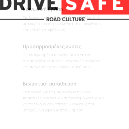
Κοινωνική δράση
Επιλέγοντας την Drive Safe συμβάλλεται σε
μια ευρύτερη αποστολή για την προώθηση
της οδικής ασφάλειας
Προσαρμοσμένες λύσεις
Προσαρμοσμένα προγράμματα για να
ανταποκρίνονται στις μοναδικές ανάγκες
και προκλήσεις του οργανισμού σας.
Βιωματική εκπαίδευση
Τα προγράμματα μας ενσωματώνουν
πρακτικές ασκήσεις και προσομοιώσεις για
να παρέχουν δεξιότητες & γνώσεις που
μπορούν να εφαρμοστούν άμεσα