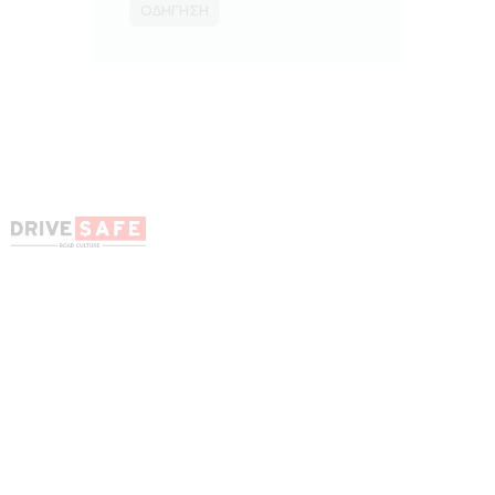
ΟΔΉΓΗΣΗ
6977 430 838
info@drive-safe.gr
Π. Μελά 35, Περιστέρι
ΣΎΝΔΕΣΜΟΙ
ΑΚΑΔΗΜΊΑ
ΕΠΙΚΟΙΝΩΝΊΑ